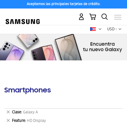
Aceptamos las principales tarjetas de crédito.
Mi carrito
Mon
USD -
dólar
estadounid
Smartphones
Eliminar
Clase
Galaxy A
este
Eliminar
Feature
HD Display
artículo
este