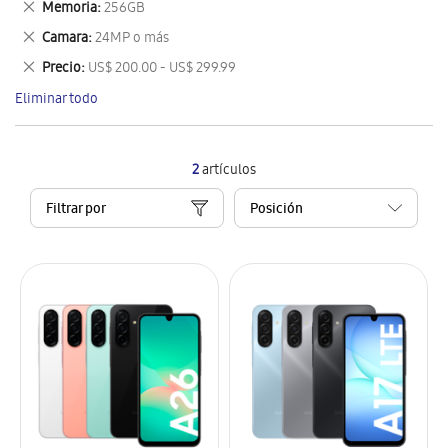
Eliminar
Memoria
256GB
artículo
este
Eliminar
Camara
24MP o más
artículo
este
Eliminar
Precio
US$ 200.00 - US$ 299.99
artículo
este
Eliminar todo
artículo
2
artículos
Filtrar por