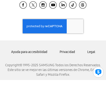
Samsung El Salvador
Samsung Guatemala
Samsung Honduras
Samsung Nicaragua
Samsung Panamá
Samsung República Dominicana
Samsung Venezuela
Ayuda para accesibilidad
Privacidad
Legal
Copyright© 1995-2025 SAMSUNG Todos los Derechos Reservados.
Este sitio se ve mejor en las últimas versiones de Chrome, Edge,
Safari y Mozilla Firefox.