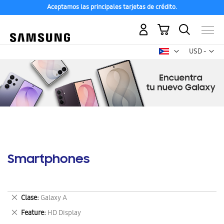
Aceptamos las principales tarjetas de crédito.
Mi carrito
Mon
USD -
dólar
estadounid
Smartphones
Eliminar
Clase
Galaxy A
este
Eliminar
Feature
HD Display
artículo
este