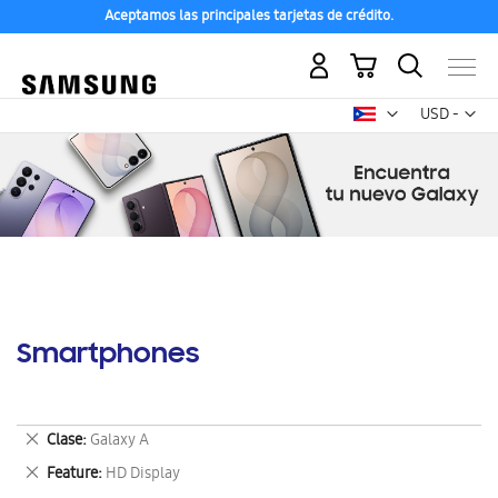
Aceptamos las principales tarjetas de crédito.
Mi carrito
Mon
USD -
dólar
estadounid
Smartphones
Eliminar
Clase
Galaxy A
este
Eliminar
Feature
HD Display
artículo
este