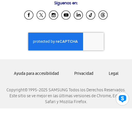
Síguenos en:
Samsung Ecuador
Samsung El Salvador
Samsung Guatemala
Samsung Honduras
Samsung Nicaragua
Samsung Panamá
Samsung República Dominicana
Samsung Venezuela
Ayuda para accesibilidad
Privacidad
Legal
Copyright© 1995-2025 SAMSUNG Todos los Derechos Reservados.
Este sitio se ve mejor en las últimas versiones de Chrome, Edge,
Safari y Mozilla Firefox.