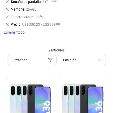
Eliminar
Tamaño de pantalla
6.0" - 6.9"
artículo
este
Eliminar
Memoria
256GB
artículo
este
Eliminar
Camara
24MP o más
artículo
este
Eliminar
Precio
US$ 330.00 - US$ 339.99
artículo
este
Eliminar todo
artículo
2
artículos
Filtrar por