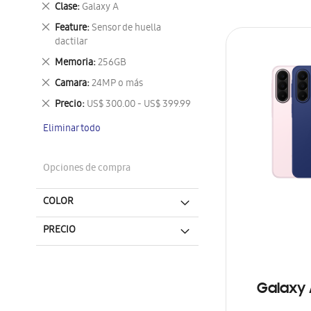
Eliminar
Clase
Galaxy A
este
Eliminar
Feature
Sensor de huella
artículo
este
dactilar
artículo
Eliminar
Memoria
256GB
este
Eliminar
Camara
24MP o más
artículo
este
Eliminar
Precio
US$ 300.00 - US$ 399.99
artículo
este
Eliminar todo
artículo
Opciones de compra
COLOR
PRECIO
Galaxy 