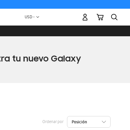
Mi carrito
Moneda
USD -
dólar
estadounidense
Ordenar por