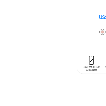
US
AÑADIR AL C