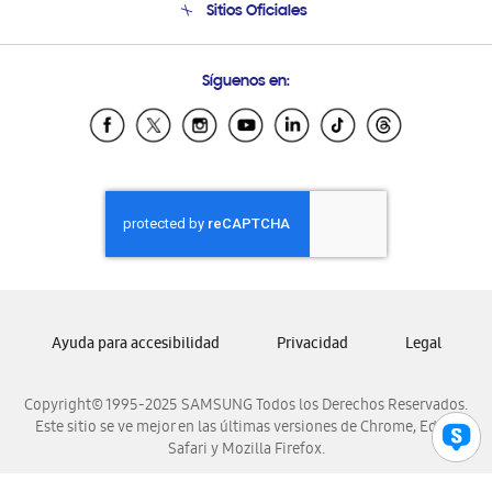
Sitios Oficiales
Condiciones de Compra
Soporte vía eMail
Preguntas Frecuentes
Samsung Costa Rica
Síguenos en:
Samsung Ecuador
Samsung El Salvador
Samsung Guatemala
Samsung Honduras
Samsung Nicaragua
Samsung Panamá
Samsung República Dominicana
Samsung Venezuela
Ayuda para accesibilidad
Privacidad
Legal
Copyright© 1995-2025 SAMSUNG Todos los Derechos Reservados.
Este sitio se ve mejor en las últimas versiones de Chrome, Edge,
Safari y Mozilla Firefox.