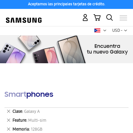
Aceptamos las principales tarjetas de crédito.
Mi carrito
Mon
USD -
dólar
estadounid
Smartphones
Eliminar
Clase
Galaxy A
este
Eliminar
Feature
Multi-sim
artículo
este
Eliminar
Memoria
128GB
artículo