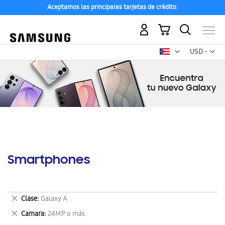
Aceptamos las principales tarjetas de crédito.
Mi carrito
Mon
USD -
dólar
estadounid
Smartphones
Eliminar
Clase
Galaxy A
este
Eliminar
Camara
24MP o más
artículo
este