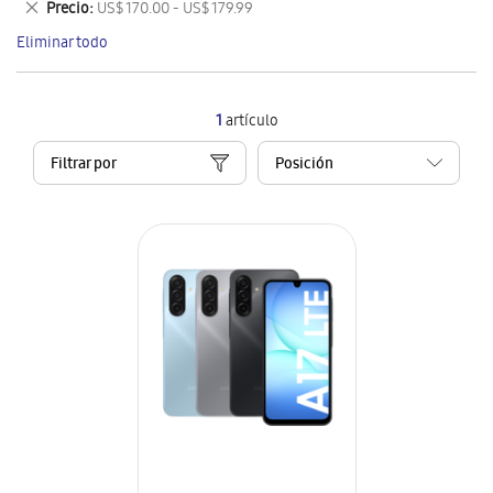
Eliminar
Precio
US$ 170.00 - US$ 179.99
artículo
este
Eliminar todo
artículo
1
artículo
Filtrar por