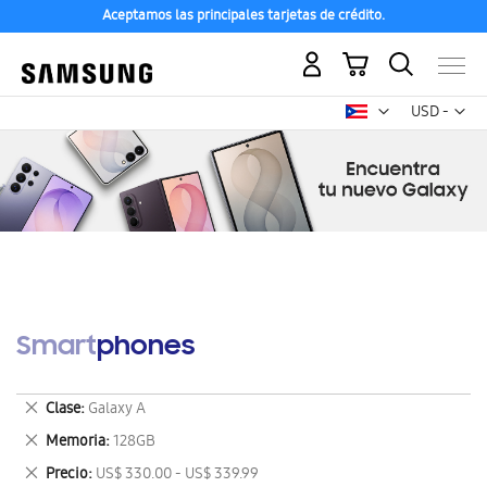
Aceptamos las principales tarjetas de crédito.
Mi carrito
Mon
USD -
dólar
estadounid
Smartphones
Eliminar
Clase
Galaxy A
este
Eliminar
Memoria
128GB
artículo
este
Eliminar
Precio
US$ 330.00 - US$ 339.99
artículo