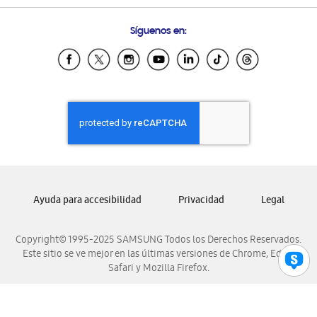
Preguntas Frecuentes
Samsung Costa Rica
Síguenos en:
Samsung Ecuador
Samsung El Salvador
Samsung Guatemala
Samsung Honduras
Samsung Nicaragua
Samsung Panamá
Samsung República Dominicana
Samsung Venezuela
Ayuda para accesibilidad
Privacidad
Legal
Copyright© 1995-2025 SAMSUNG Todos los Derechos Reservados.
Este sitio se ve mejor en las últimas versiones de Chrome, Edge,
Safari y Mozilla Firefox.