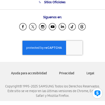
Sitios Oficiales
Condiciones de Compra
Soporte vía eMail
Preguntas Frecuentes
Samsung Costa Rica
Síguenos en:
Samsung Ecuador
Samsung El Salvador
Samsung Guatemala
Samsung Honduras
Samsung Nicaragua
Samsung Panamá
Samsung República Dominicana
Samsung Venezuela
Ayuda para accesibilidad
Privacidad
Legal
Copyright© 1995-2025 SAMSUNG Todos los Derechos Reservados.
Este sitio se ve mejor en las últimas versiones de Chrome, Edge,
Safari y Mozilla Firefox.