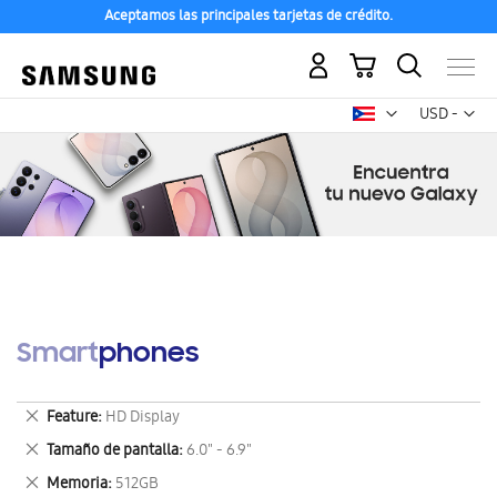
Aceptamos las principales tarjetas de crédito.
Mi carrito
Mon
USD -
dólar
estadounid
Smartphones
Eliminar
Feature
HD Display
este
Eliminar
Tamaño de pantalla
6.0" - 6.9"
artículo
este
Eliminar
Memoria
512GB
artículo