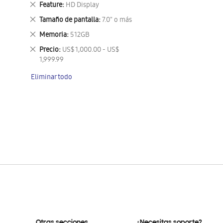
Eliminar
Feature
HD Display
este
Eliminar
Tamaño de pantalla
7.0" o más
artículo
este
Eliminar
Memoria
512GB
artículo
este
Eliminar
Precio
US$ 1,000.00 - US$
artículo
este
1,999.99
artículo
Eliminar todo
Otras secciones
¿Necesitas soporte?