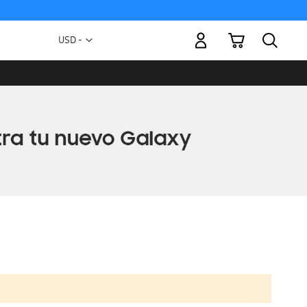
Mi carrito
Moneda
USD -
dólar
estadounidense