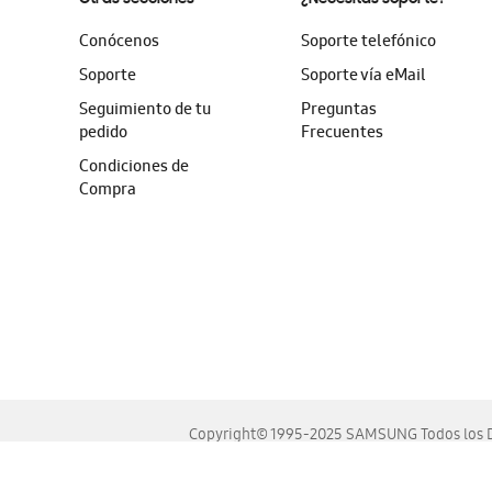
Conócenos
Soporte telefónico
Soporte
Soporte vía eMail
Seguimiento de tu
Preguntas
pedido
Frecuentes
Condiciones de
Compra
Copyright© 1995-2025 SAMSUNG Todos los D
Este sitio se ve mejor en las últimas versiones de Chrome