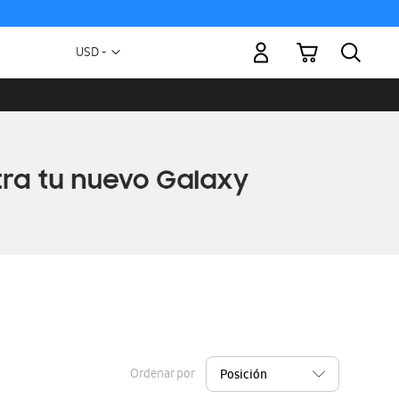
Mi carrito
Moneda
USD -
dólar
estadounidense
Ordenar por