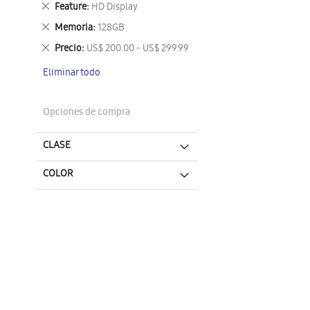
Eliminar
Feature
HD Display
este
Eliminar
Memoria
128GB
artículo
este
Eliminar
Precio
US$ 200.00 - US$ 299.99
artículo
este
Eliminar todo
artículo
Opciones de compra
CLASE
COLOR