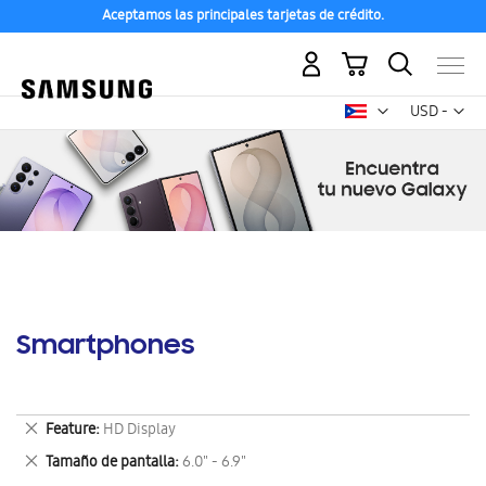
Aceptamos las principales tarjetas de crédito.
Mi carrito
Mon
USD -
dólar
estadounid
Smartphones
Eliminar
Feature
HD Display
este
Eliminar
Tamaño de pantalla
6.0" - 6.9"
artículo
este