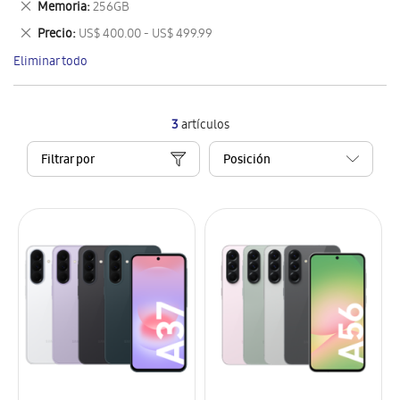
Eliminar
Memoria
256GB
artículo
este
Eliminar
Precio
US$ 400.00 - US$ 499.99
artículo
este
Eliminar todo
artículo
3
artículos
Filtrar por