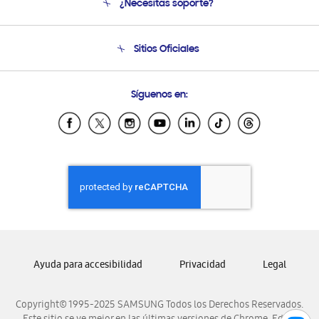
¿Necesitas soporte?
Soporte
Seguimiento de tu pedido
Soporte telefónico
Sitios Oficiales
Condiciones de Compra
Soporte vía eMail
Preguntas Frecuentes
Samsung Costa Rica
Síguenos en:
Samsung Ecuador
Samsung El Salvador
Samsung Guatemala
Samsung Honduras
Samsung Nicaragua
Samsung Panamá
Samsung República Dominicana
Samsung Venezuela
Ayuda para accesibilidad
Privacidad
Legal
Copyright© 1995-2025 SAMSUNG Todos los Derechos Reservados.