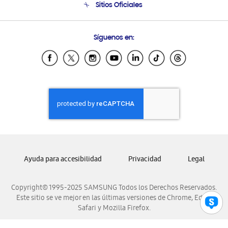
Sitios Oficiales
Condiciones de Compra
Soporte vía eMail
Preguntas Frecuentes
Samsung Costa Rica
Síguenos en:
Samsung Ecuador
Samsung El Salvador
Samsung Guatemala
Samsung Honduras
Samsung Nicaragua
Samsung Panamá
Samsung República Dominicana
Samsung Venezuela
Ayuda para accesibilidad
Privacidad
Legal
Copyright© 1995-2025 SAMSUNG Todos los Derechos Reservados.
Este sitio se ve mejor en las últimas versiones de Chrome, Edge,
Safari y Mozilla Firefox.