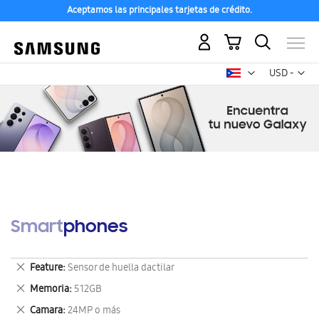
Aceptamos las principales tarjetas de crédito.
Mi carrito
Mon
USD -
dólar
estadounid
Smartphones
Eliminar
Feature
Sensor de huella dactilar
este
Eliminar
Memoria
512GB
artículo
este
Eliminar
Camara
24MP o más
artículo