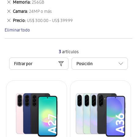
Eliminar
Memoria
256GB
artículo
este
Eliminar
Camara
24MP o más
artículo
este
Eliminar
Precio
US$ 300.00 - US$ 399.99
artículo
este
Eliminar todo
artículo
3
artículos
Filtrar por