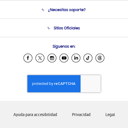
Conócenos
¿Necesitas soporte?
Soporte
Seguimiento de tu pedido
Soporte telefónico
Sitios Oficiales
Condiciones de Compra
Soporte vía eMail
Preguntas Frecuentes
Samsung Costa Rica
Síguenos en:
Samsung Ecuador
Samsung El Salvador
Samsung Guatemala
Samsung Honduras
Samsung Nicaragua
Samsung Panamá
Samsung República Dominicana
Samsung Venezuela
Ayuda para accesibilidad
Privacidad
Legal