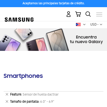
Aceptamos las principales tarjetas de crédito.
Mi carrito
Mon
USD -
dólar
estadounid
Smartphones
Eliminar
Feature
Sensor de huella dactilar
este
Eliminar
Tamaño de pantalla
6.0" - 6.9"
artículo
este