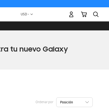
Mi carrito
Moneda
USD -
dólar
estadounidense
Ordenar por