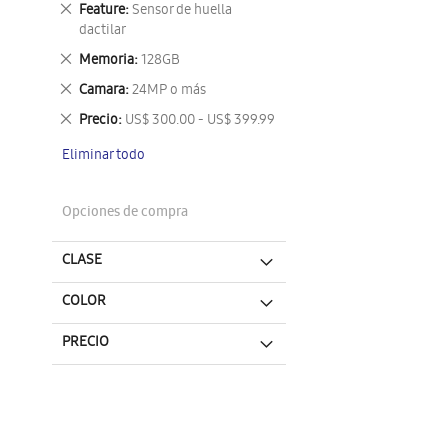
Eliminar
Feature
Sensor de huella
este
dactilar
artículo
Eliminar
Memoria
128GB
este
Eliminar
Camara
24MP o más
artículo
este
Eliminar
Precio
US$ 300.00 - US$ 399.99
artículo
este
Eliminar todo
artículo
Opciones de compra
CLASE
COLOR
PRECIO