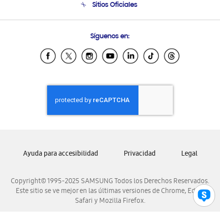
Sitios Oficiales
Condiciones de Compra
Soporte vía eMail
Preguntas Frecuentes
Samsung Costa Rica
Síguenos en:
Samsung Ecuador
Samsung El Salvador
Samsung Guatemala
Samsung Honduras
Samsung Nicaragua
Samsung Panamá
Samsung República Dominicana
Samsung Venezuela
Ayuda para accesibilidad
Privacidad
Legal
Copyright© 1995-2025 SAMSUNG Todos los Derechos Reservados.
Este sitio se ve mejor en las últimas versiones de Chrome, Edge,
Safari y Mozilla Firefox.