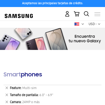
Aceptamos las principales tarjetas de crédito.
Mi carrito
Mon
USD -
dólar
estadounid
Smartphones
Eliminar
Feature
Multi-sim
este
Eliminar
Tamaño de pantalla
6.0" - 6.9"
artículo
este
Eliminar
Camara
24MP o más
artículo