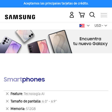
Aceptamos las principales tarjetas de crédito.
Mi carrito
Mon
USD -
dólar
estadounid
Smartphones
Eliminar
Feature
Tecnología AI
este
Eliminar
Tamaño de pantalla
6.0" - 6.9"
artículo
este
Eliminar
Memoria
512GB
artículo