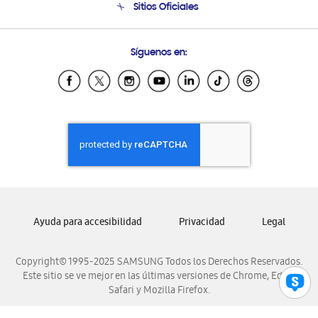
Sitios Oficiales
Condiciones de Compra
Soporte vía eMail
Preguntas Frecuentes
Samsung Costa Rica
Síguenos en:
Samsung Ecuador
Samsung El Salvador
Samsung Guatemala
Samsung Honduras
Samsung Nicaragua
Samsung Panamá
Samsung República Dominicana
Samsung Venezuela
Ayuda para accesibilidad
Privacidad
Legal
Copyright© 1995-2025 SAMSUNG Todos los Derechos Reservados.
Este sitio se ve mejor en las últimas versiones de Chrome, Edge,
Safari y Mozilla Firefox.