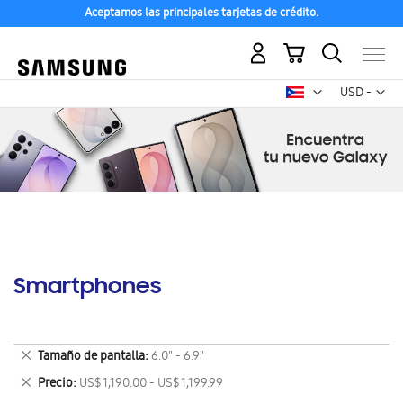
Aceptamos las principales tarjetas de crédito.
Mi carrito
Mon
USD -
dólar
estadounid
Smartphones
Eliminar
Tamaño de pantalla
6.0" - 6.9"
este
Eliminar
Precio
US$ 1,190.00 - US$ 1,199.99
artículo
este