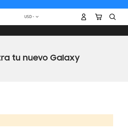
Mi carrito
Moneda
USD -
dólar
estadounidense