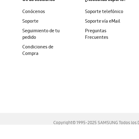
Conócenos
Soporte telefónico
Soporte
Soporte vía eMail
Seguimiento de tu
Preguntas
pedido
Frecuentes
Condiciones de
Compra
Copyright© 1995-2025 SAMSUNG Todos los D
Este sitio se ve mejor en las últimas versiones de Chrome