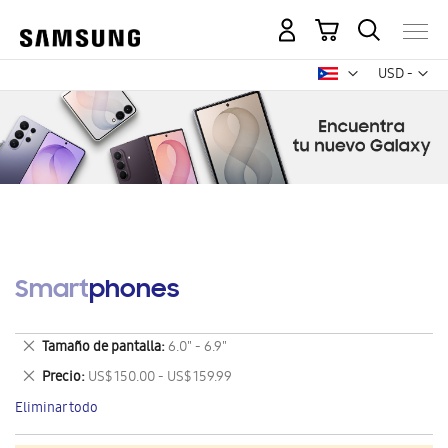
Mi carrito
Mon
USD -
dólar
estadounid
Smartphones
Eliminar
Tamaño de pantalla
6.0" - 6.9"
este
Eliminar
Precio
US$ 150.00 - US$ 159.99
artículo
este
Eliminar todo
artículo