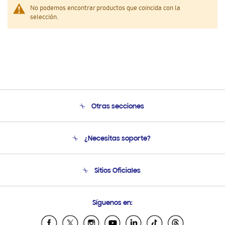
No podemos encontrar productos que coincida con la
selección.
Otras secciones
Conócenos
¿Necesitas soporte?
Soporte
Seguimiento de tu pedido
Soporte telefónico
Sitios Oficiales
Condiciones de Compra
Soporte vía eMail
Preguntas Frecuentes
Samsung Costa Rica
Síguenos en:
Samsung Ecuador
Samsung El Salvador