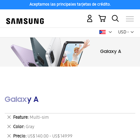
Aceptamos las principales tarjetas de crédito.
Mi carrito
Mon
USD -
dólar
estadounid
Galaxy A
Eliminar
Feature
Multi-sim
este
Eliminar
Color
Gray
artículo
este
Eliminar
Precio
US$ 140.00 - US$ 149.99
artículo