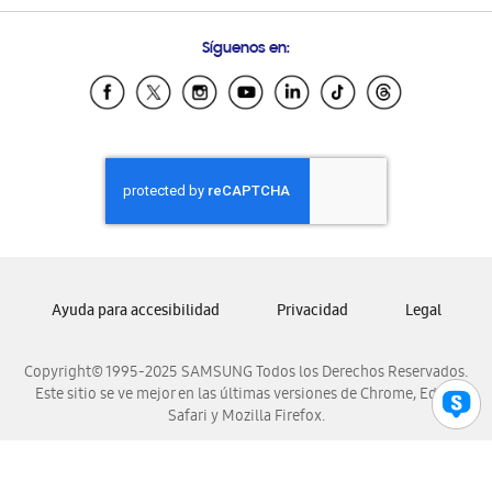
Preguntas Frecuentes
Samsung Costa Rica
Síguenos en:
Samsung Ecuador
Samsung El Salvador
Samsung Guatemala
Samsung Honduras
Samsung Nicaragua
Samsung Panamá
Samsung República Dominicana
Samsung Venezuela
Ayuda para accesibilidad
Privacidad
Legal
Copyright© 1995-2025 SAMSUNG Todos los Derechos Reservados.
Este sitio se ve mejor en las últimas versiones de Chrome, Edge,
Safari y Mozilla Firefox.