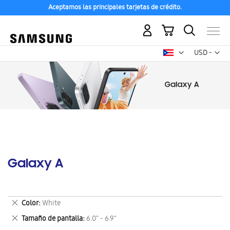
Aceptamos las principales tarjetas de crédito.
Mi carrito
Mon
USD -
dólar
estadounid
Galaxy A
Eliminar
Color
White
este
Eliminar
Tamaño de pantalla
6.0" - 6.9"
artículo
este