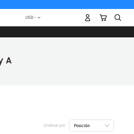
Mi carrito
Moneda
USD -
dólar
estadounidense
Ordenar por