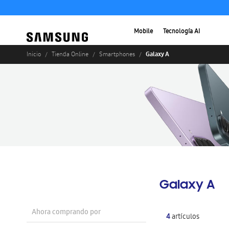
Mobile
Tecnología AI
Galaxy A
Inicio
Tienda Online
Smartphones
Galaxy A
Ahora comprando por
4
artículos