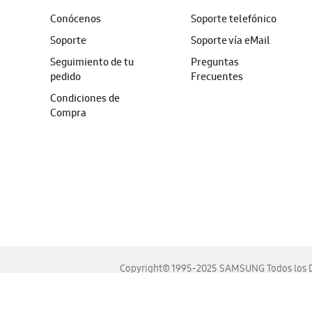
Conócenos
Soporte telefónico
Soporte
Soporte vía eMail
Seguimiento de tu
Preguntas
pedido
Frecuentes
Condiciones de
Compra
Copyright© 1995-2025 SAMSUNG Todos los D
Este sitio se ve mejor en las últimas versiones de Chrome