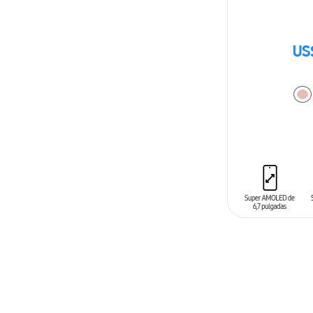
US
AÑADIR AL C