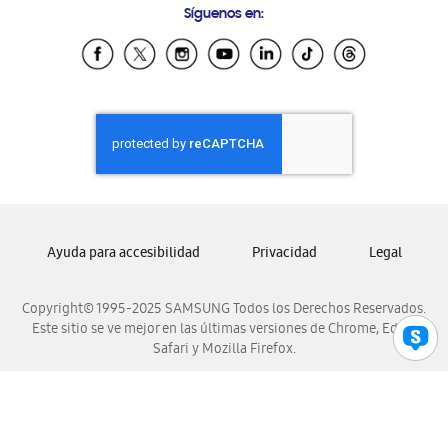
Síguenos en:
Samsung Ecuador
Samsung El Salvador
Samsung Guatemala
Samsung Honduras
Samsung Nicaragua
Samsung Panamá
Samsung República Dominicana
Samsung Venezuela
Ayuda para accesibilidad
Privacidad
Legal
Copyright© 1995-2025 SAMSUNG Todos los Derechos Reservados.
Este sitio se ve mejor en las últimas versiones de Chrome, Edge,
Safari y Mozilla Firefox.