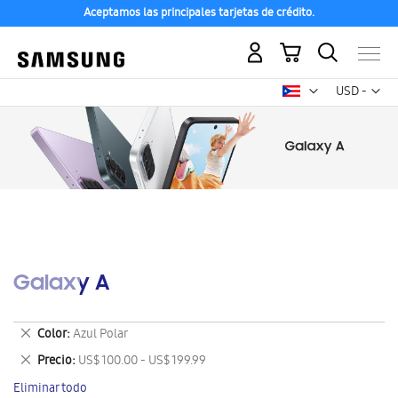
Aceptamos las principales tarjetas de crédito.
Mi carrito
Mon
USD -
dólar
estadounid
Galaxy A
Eliminar
Color
Azul Polar
este
Eliminar
Precio
US$ 100.00 - US$ 199.99
artículo
este
Eliminar todo
artículo