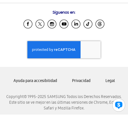
Preguntas Frecuentes
Samsung Costa Rica
Síguenos en:
Samsung Ecuador
Samsung El Salvador
Samsung Guatemala
Samsung Honduras
Samsung Nicaragua
Samsung Panamá
Samsung República Dominicana
Samsung Venezuela
Ayuda para accesibilidad
Privacidad
Legal
Copyright© 1995-2025 SAMSUNG Todos los Derechos Reservados.
Este sitio se ve mejor en las últimas versiones de Chrome, Edge,
Safari y Mozilla Firefox.