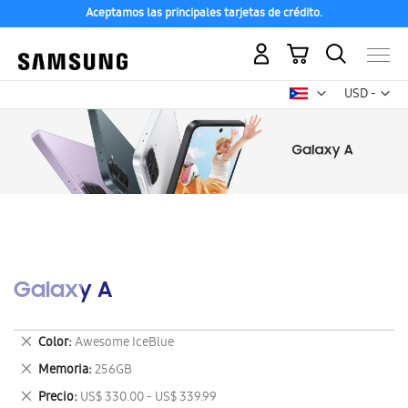
Aceptamos las principales tarjetas de crédito.
Mi carrito
Mon
USD -
dólar
estadounid
Galaxy A
Eliminar
Color
Awesome IceBlue
este
Eliminar
Memoria
256GB
artículo
este
Eliminar
Precio
US$ 330.00 - US$ 339.99
artículo