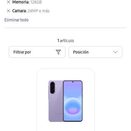
Eliminar
Memoria
128GB
artículo
este
Eliminar
Camara
24MP o más
artículo
este
Eliminar todo
artículo
1
artículo
Filtrar por