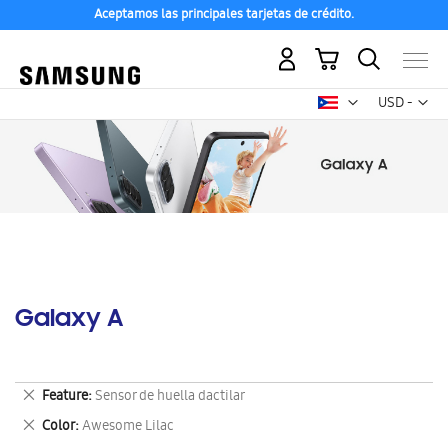
Aceptamos las principales tarjetas de crédito.
Mi carrito
Mon
USD -
dólar
estadounid
Galaxy A
Eliminar
Feature
Sensor de huella dactilar
este
Eliminar
Color
Awesome Lilac
artículo
este