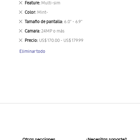
Eliminar
Feature
Multi-sim
este
Eliminar
Color
Mint-
artículo
este
Eliminar
Tamaño de pantalla
6.0" - 6.9"
artículo
este
Eliminar
Camara
24MP o más
artículo
este
Eliminar
Precio
US$ 170.00 - US$ 179.99
artículo
este
Eliminar todo
artículo
Otras secciones
¿Necesitas soporte?