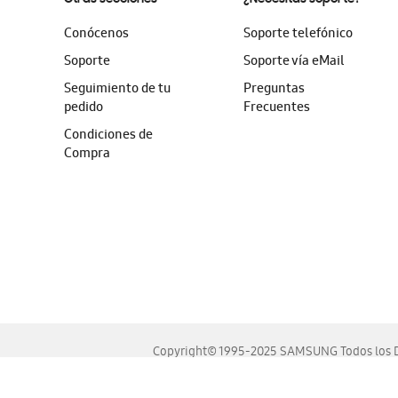
Conócenos
Soporte telefónico
Soporte
Soporte vía eMail
Seguimiento de tu
Preguntas
pedido
Frecuentes
Condiciones de
Compra
Copyright© 1995-2025 SAMSUNG Todos los D
Este sitio se ve mejor en las últimas versiones de Chrome