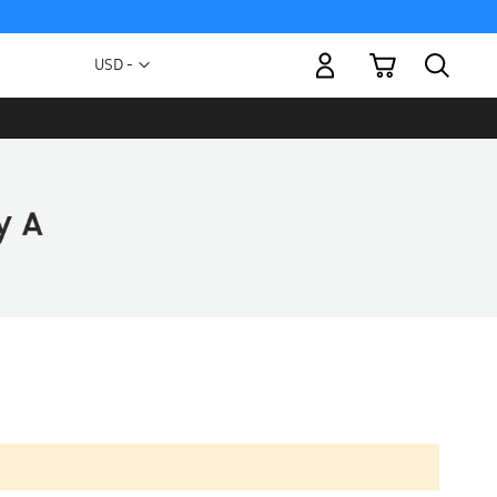
Mi carrito
Moneda
USD -
dólar
estadounidense