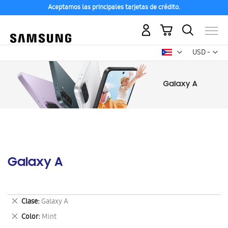
Aceptamos las principales tarjetas de crédito.
Mi carrito
Mon
USD -
dólar
estadounid
Galaxy A
Eliminar
Clase
Galaxy A
este
Eliminar
Color
Mint
artículo
este