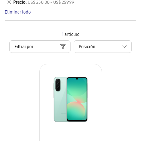
Eliminar
Precio
US$ 250.00 - US$ 259.99
artículo
este
Eliminar todo
artículo
1
artículo
Filtrar por