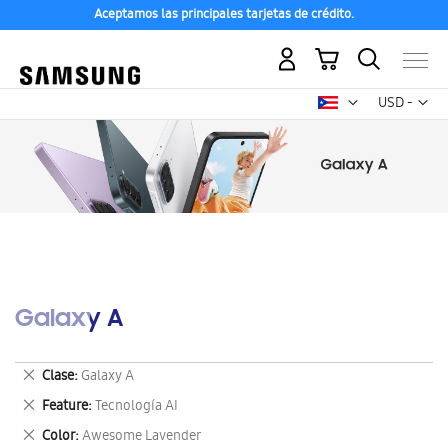
Aceptamos las principales tarjetas de crédito.
Mi carrito
Mon
USD -
dólar
estadounid
Galaxy A
Eliminar
Clase
Galaxy A
este
Eliminar
Feature
Tecnología AI
artículo
este
Eliminar
Color
Awesome Lavender
artículo