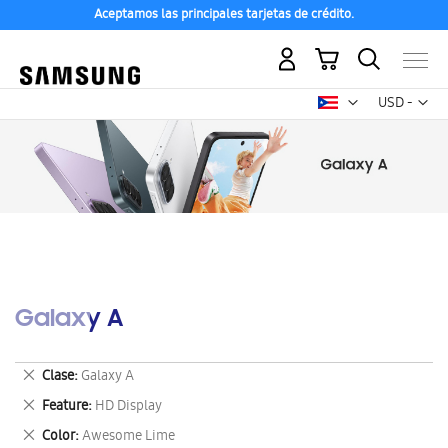
Aceptamos las principales tarjetas de crédito.
Mi carrito
Mon
USD -
dólar
estadounid
Galaxy A
Eliminar
Clase
Galaxy A
este
Eliminar
Feature
HD Display
artículo
este
Eliminar
Color
Awesome Lime
artículo