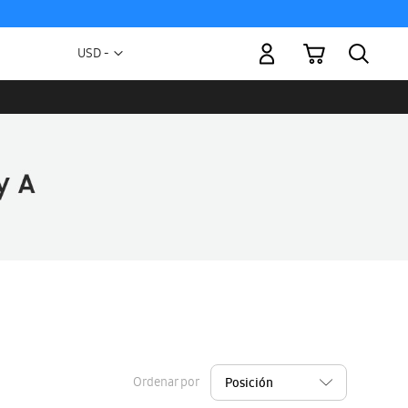
Mi carrito
Moneda
USD -
dólar
estadounidense
Ordenar por