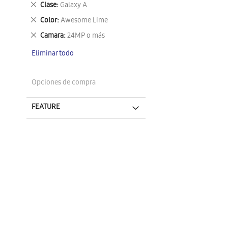
Eliminar
Clase
Galaxy A
este
Eliminar
Color
Awesome Lime
artículo
este
Eliminar
Camara
24MP o más
artículo
este
Eliminar todo
artículo
Opciones de compra
FEATURE