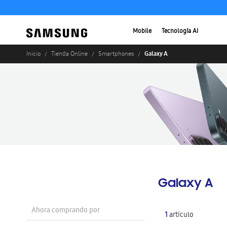
Mobile
Tecnología AI
Galaxy A
Inicio
Tienda Online
Smartphones
Galaxy A
Ahora comprando por
1
artículo