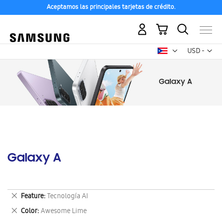
Aceptamos las principales tarjetas de crédito.
Mi carrito
Mon
USD -
dólar
estadounid
Galaxy A
Eliminar
Feature
Tecnología AI
este
Eliminar
Color
Awesome Lime
artículo
este