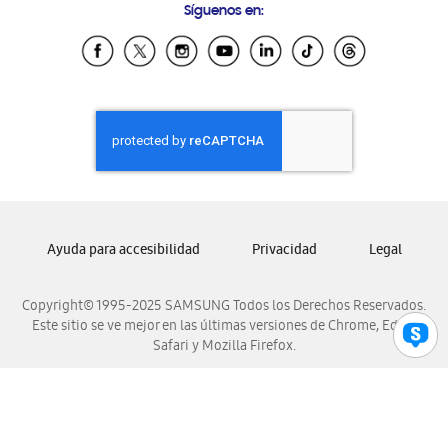
Síguenos en:
Samsung Ecuador
Samsung El Salvador
Samsung Guatemala
Samsung Honduras
Samsung Nicaragua
Samsung Panamá
Samsung República Dominicana
Samsung Venezuela
Ayuda para accesibilidad
Privacidad
Legal
Copyright© 1995-2025 SAMSUNG Todos los Derechos Reservados.
Este sitio se ve mejor en las últimas versiones de Chrome, Edge,
Safari y Mozilla Firefox.