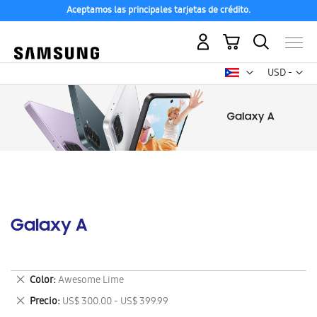
Aceptamos las principales tarjetas de crédito.
Mi carrito
Mon
USD -
dólar
estadounid
Galaxy A
Eliminar
Color
Awesome Lime
este
Eliminar
Precio
US$ 300.00 - US$ 399.99
artículo
este