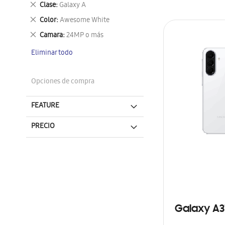
Eliminar
Clase
Galaxy A
este
Eliminar
Color
Awesome White
artículo
este
Eliminar
Camara
24MP o más
artículo
este
Eliminar todo
artículo
Opciones de compra
FEATURE
PRECIO
Galaxy A3