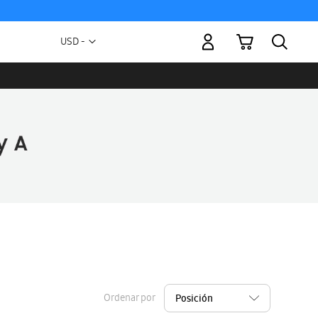
Mi carrito
Moneda
USD -
dólar
estadounidense
Ordenar por