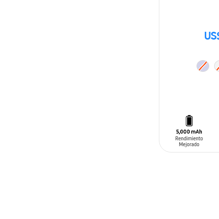
US
AÑADIR AL C