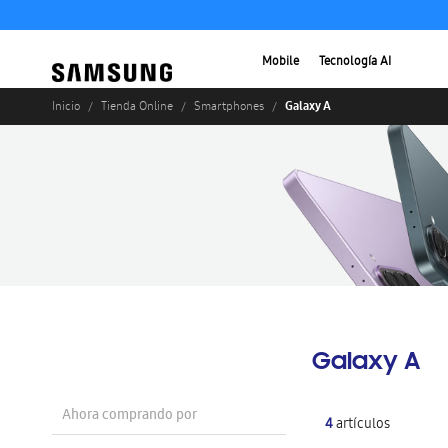
Mobile
Tecnología AI
Galaxy A
Inicio
Tienda Online
Smartphones
Galaxy A
Ahora comprando por
4
artículos