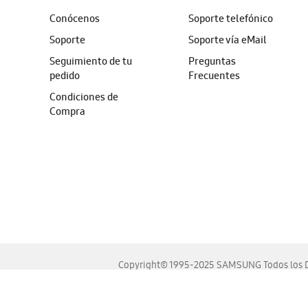
Conócenos
Soporte telefónico
Soporte
Soporte vía eMail
Seguimiento de tu
Preguntas
pedido
Frecuentes
Condiciones de
Compra
Copyright© 1995-2025 SAMSUNG Todos los D
Este sitio se ve mejor en las últimas versiones de Chrome