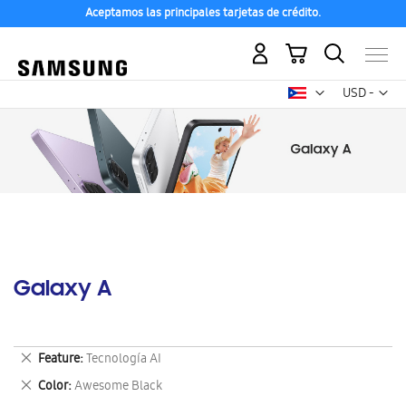
Aceptamos las principales tarjetas de crédito.
Mi carrito
Mon
USD -
dólar
estadounid
Galaxy A
Eliminar
Feature
Tecnología AI
este
Eliminar
Color
Awesome Black
artículo
este