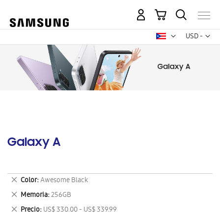
Mi carrito
Mon
USD -
dólar
estadounid
Galaxy A
Eliminar
Color
Awesome Black
este
Eliminar
Memoria
256GB
artículo
este
Eliminar
Precio
US$ 330.00 - US$ 339.99
artículo
este