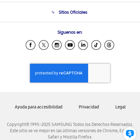
Seguimiento de tu pedido
Soporte telefónico
Sitios Oficiales
Condiciones de Compra
Soporte vía eMail
Preguntas Frecuentes
Samsung Costa Rica
Síguenos en:
Samsung Ecuador
Samsung El Salvador
Samsung Guatemala
Samsung Honduras
Samsung Nicaragua
Samsung Panamá
Samsung República Dominicana
Samsung Venezuela
Ayuda para accesibilidad
Privacidad
Legal
Copyright© 1995-2025 SAMSUNG Todos los Derechos Reservados.
Este sitio se ve mejor en las últimas versiones de Chrome, Edge,
Safari y Mozilla Firefox.