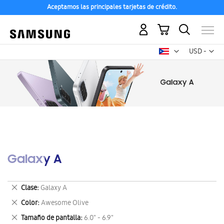
Aceptamos las principales tarjetas de crédito.
Mi carrito
Mon
USD -
dólar
estadounid
Galaxy A
Eliminar
Clase
Galaxy A
este
Eliminar
Color
Awesome Olive
artículo
este
Eliminar
Tamaño de pantalla
6.0" - 6.9"
artículo