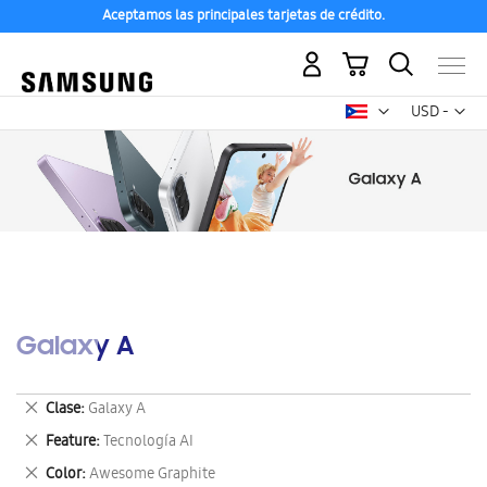
Aceptamos las principales tarjetas de crédito.
Mi carrito
Mon
USD -
dólar
estadounid
Galaxy A
Eliminar
Clase
Galaxy A
este
Eliminar
Feature
Tecnología AI
artículo
este
Eliminar
Color
Awesome Graphite
artículo