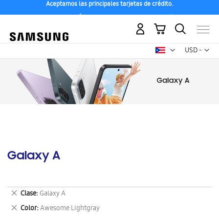
Aceptamos las principales tarjetas de crédito.
Compra con ENVÍO GRATIS a tu hogar desde 48h hábiles
Mi carrito
Mon
USD -
dólar
estadounid
Galaxy A
Eliminar
Clase
Galaxy A
este
Eliminar
Color
Awesome Lightgray
artículo
este