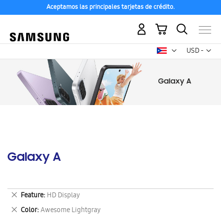
Aceptamos las principales tarjetas de crédito.
Mi carrito
Mon
USD -
dólar
estadounid
Galaxy A
Eliminar
Feature
HD Display
este
Eliminar
Color
Awesome Lightgray
artículo
este