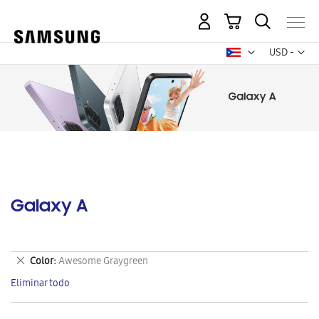
Mi carrito
Mon
USD -
dólar
estadounid
Galaxy A
Eliminar
Color
Awesome Graygreen
este
Eliminar todo
artículo