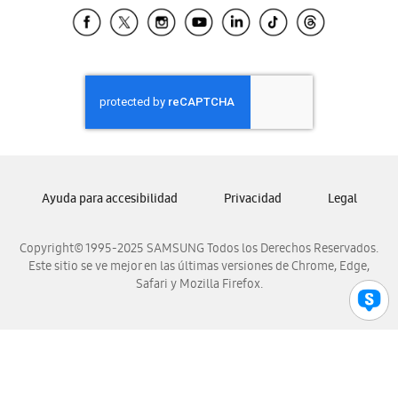
Samsung El Salvador
Samsung Guatemala
Samsung Honduras
Samsung Nicaragua
Samsung Panamá
Samsung República Dominicana
Samsung Venezuela
Ayuda para accesibilidad
Privacidad
Legal
Copyright© 1995-2025 SAMSUNG Todos los Derechos Reservados.
Este sitio se ve mejor en las últimas versiones de Chrome, Edge,
Safari y Mozilla Firefox.