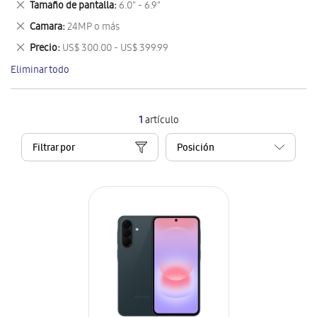
Eliminar
Tamaño de pantalla
6.0" - 6.9"
artículo
este
Eliminar
Camara
24MP o más
artículo
este
Eliminar
Precio
US$ 300.00 - US$ 399.99
artículo
este
Eliminar todo
artículo
1
artículo
Filtrar por