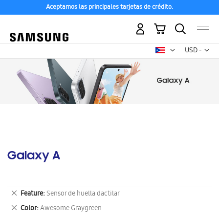
Aceptamos las principales tarjetas de crédito.
Mi carrito
Mon
USD -
dólar
estadounid
Galaxy A
Eliminar
Feature
Sensor de huella dactilar
este
Eliminar
Color
Awesome Graygreen
artículo
este