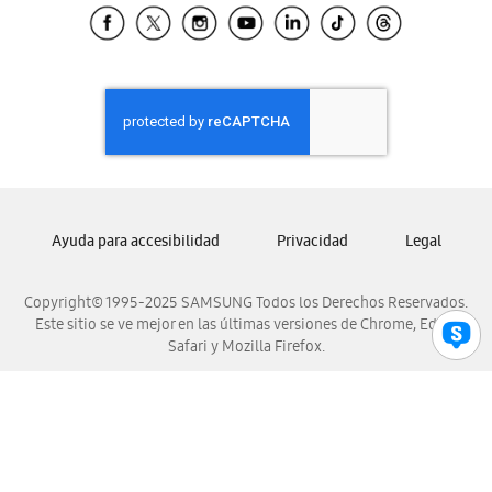
Samsung El Salvador
Samsung Guatemala
Samsung Honduras
Samsung Nicaragua
Samsung Panamá
Samsung República Dominicana
Samsung Venezuela
Ayuda para accesibilidad
Privacidad
Legal
Copyright© 1995-2025 SAMSUNG Todos los Derechos Reservados.
Este sitio se ve mejor en las últimas versiones de Chrome, Edge,
Safari y Mozilla Firefox.