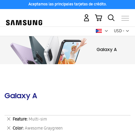
Aceptamos las principales tarjetas de crédito.
Mi carrito
Mon
USD -
dólar
estadounid
Galaxy A
Eliminar
Feature
Multi-sim
este
Eliminar
Color
Awesome Graygreen
artículo
este