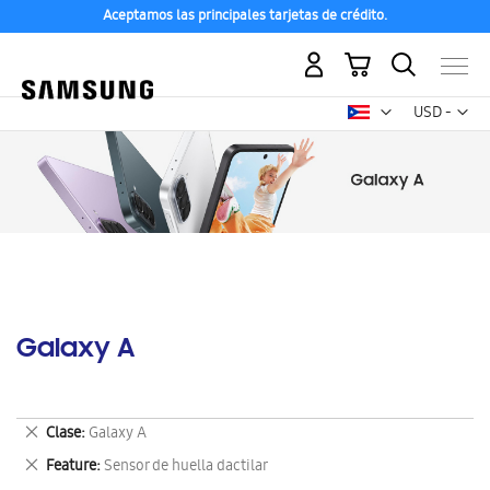
Aceptamos las principales tarjetas de crédito.
Mi carrito
Mon
USD -
dólar
estadounid
Galaxy A
Eliminar
Clase
Galaxy A
este
Eliminar
Feature
Sensor de huella dactilar
artículo
este