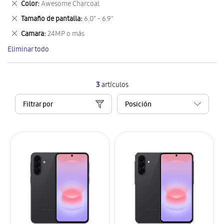
Eliminar
Color
Awesome Charcoal
artículo
este
Eliminar
Tamaño de pantalla
6.0" - 6.9"
artículo
este
Eliminar
Camara
24MP o más
artículo
este
Eliminar todo
artículo
3
artículos
Filtrar por