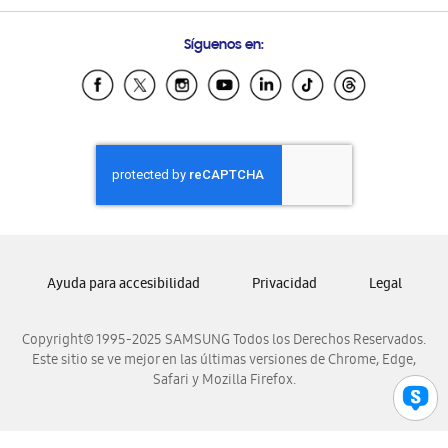
Preguntas Frecuentes
Samsung Costa Rica
Síguenos en:
Samsung Ecuador
Samsung El Salvador
Samsung Guatemala
Samsung Honduras
Samsung Nicaragua
Samsung Panamá
Samsung República Dominicana
Samsung Venezuela
Ayuda para accesibilidad
Privacidad
Legal
Copyright© 1995-2025 SAMSUNG Todos los Derechos Reservados.
Este sitio se ve mejor en las últimas versiones de Chrome, Edge,
Safari y Mozilla Firefox.