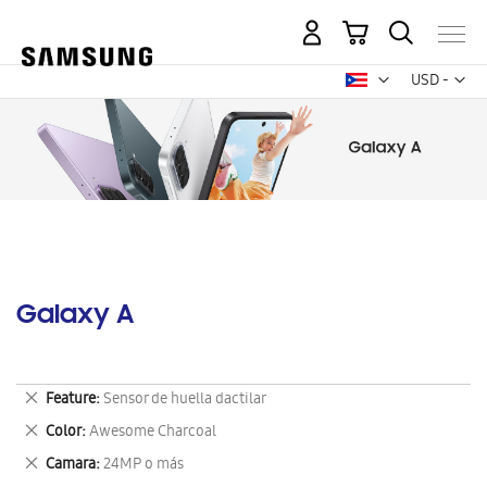
Mi carrito
Mon
USD -
dólar
estadounid
Galaxy A
Eliminar
Feature
Sensor de huella dactilar
este
Eliminar
Color
Awesome Charcoal
artículo
este
Eliminar
Camara
24MP o más
artículo
este