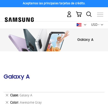
Aceptamos las principales tarjetas de crédito.
Mi carrito
Mon
USD -
dólar
estadounid
Galaxy A
Eliminar
Clase
Galaxy A
este
Eliminar
Color
Awesome Gray
artículo
este