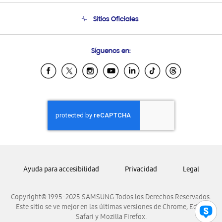
Seguimiento de tu pedido
Soporte telefónico
Sitios Oficiales
Condiciones de Compra
Soporte vía eMail
Preguntas Frecuentes
Samsung Costa Rica
Síguenos en:
Samsung Ecuador
Samsung El Salvador
Samsung Guatemala
Samsung Honduras
Samsung Nicaragua
Samsung Panamá
Samsung República Dominicana
Samsung Venezuela
Ayuda para accesibilidad
Privacidad
Legal
Copyright© 1995-2025 SAMSUNG Todos los Derechos Reservados.
Este sitio se ve mejor en las últimas versiones de Chrome, Edge,
Safari y Mozilla Firefox.