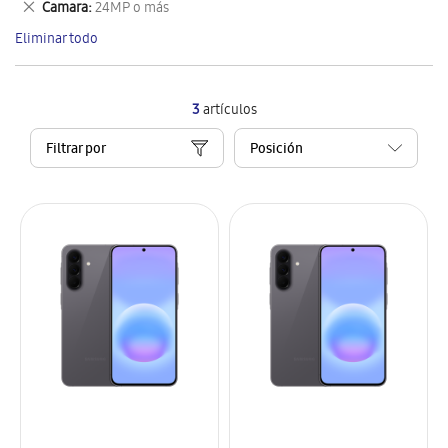
Eliminar
Camara
24MP o más
artículo
este
Eliminar todo
artículo
3
artículos
Filtrar por