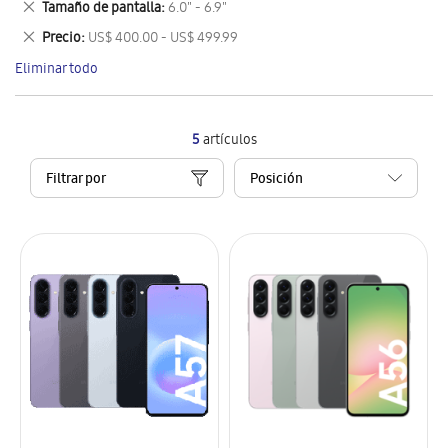
Eliminar
Tamaño de pantalla
6.0" - 6.9"
artículo
este
Eliminar
Precio
US$ 400.00 - US$ 499.99
artículo
este
Eliminar todo
artículo
5
artículos
Filtrar por