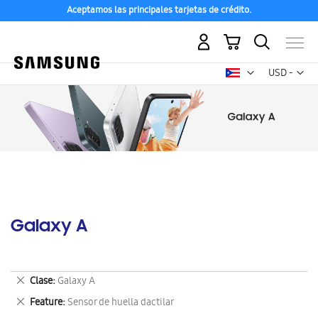
Aceptamos las principales tarjetas de crédito.
Mi carrito
Mon
USD -
dólar
estadounid
Galaxy A
Eliminar
Clase
Galaxy A
este
Eliminar
Feature
Sensor de huella dactilar
artículo
este