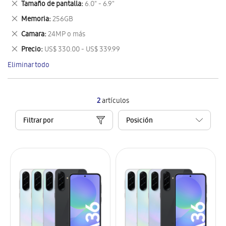
Eliminar
Tamaño de pantalla
6.0" - 6.9"
artículo
este
Eliminar
Memoria
256GB
artículo
este
Eliminar
Camara
24MP o más
artículo
este
Eliminar
Precio
US$ 330.00 - US$ 339.99
artículo
este
Eliminar todo
artículo
2
artículos
Filtrar por