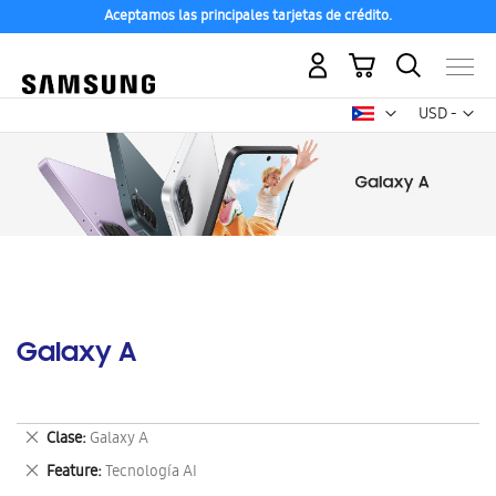
Aceptamos las principales tarjetas de crédito.
Mi carrito
Mon
USD -
dólar
estadounid
Galaxy A
Eliminar
Clase
Galaxy A
este
Eliminar
Feature
Tecnología AI
artículo
este