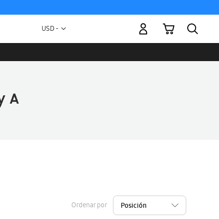
Mi carrito
Moneda
USD -
dólar
estadounidense
Ordenar por