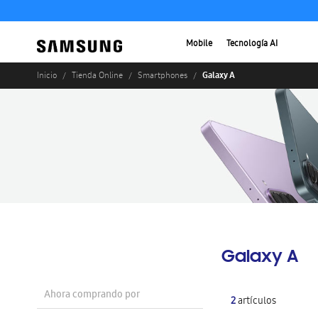
Mobile
Tecnología AI
Galaxy A
Inicio
Tienda Online
Smartphones
Galaxy A
Ahora comprando por
2
artículos