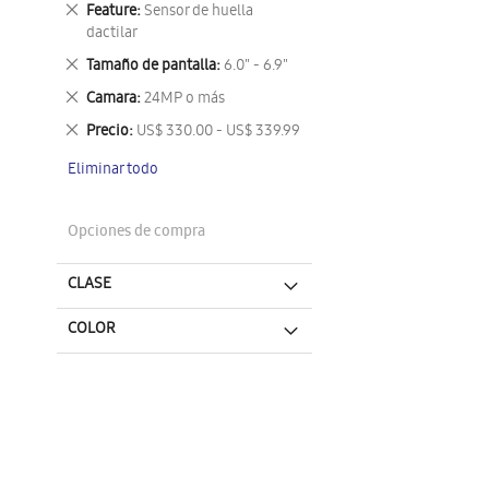
Eliminar
Feature
Sensor de huella
este
dactilar
artículo
Eliminar
Tamaño de pantalla
6.0" - 6.9"
este
Eliminar
Camara
24MP o más
artículo
este
Eliminar
Precio
US$ 330.00 - US$ 339.99
artículo
este
Eliminar todo
artículo
Opciones de compra
CLASE
COLOR