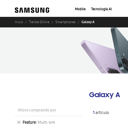
Mobile
Tecnología AI
Galaxy A
Inicio
Tienda Online
Smartphones
Galaxy A
Ahora comprando por
1
artículo
Eliminar
Feature
Multi-sim