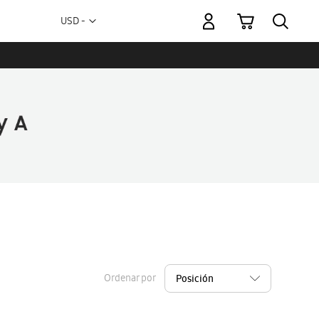
Mi carrito
Moneda
USD -
dólar
estadounidense
Ordenar por