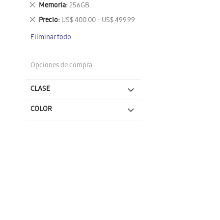
este
Eliminar
Memoria
256GB
artículo
este
Eliminar
Precio
US$ 400.00 - US$ 499.99
artículo
este
Eliminar todo
artículo
Opciones de compra
CLASE
COLOR