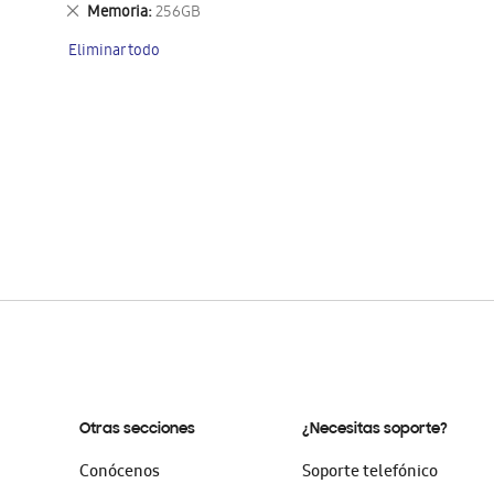
este
Eliminar
Memoria
256GB
artículo
este
Eliminar todo
artículo
Otras secciones
¿Necesitas soporte?
Conócenos
Soporte telefónico