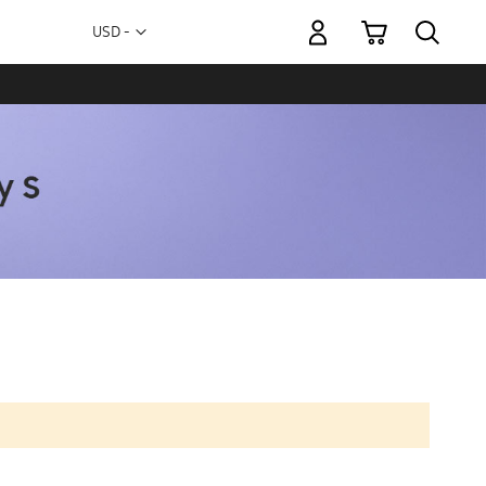
Mi carrito
Moneda
USD -
dólar
estadounidense